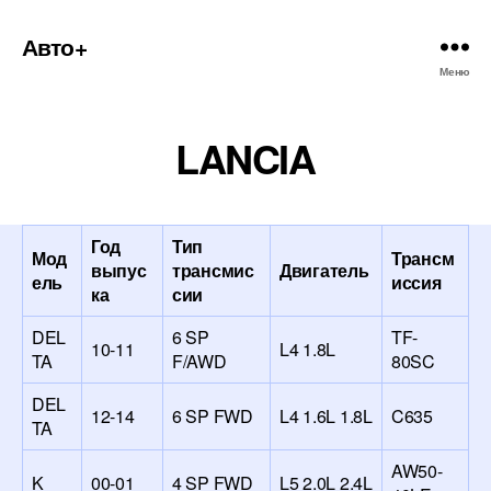
Авто+
Меню
LANCIA
Год
Тип
Мод
Трансм
выпус
трансмис
Двигатель
ель
иссия
ка
сии
DEL
6 SP
TF-
10-11
L4 1.8L
TA
F/AWD
80SC
DEL
12-14
6 SP FWD
L4 1.6L 1.8L
C635
TA
AW50-
K
00-01
4 SP FWD
L5 2.0L 2.4L