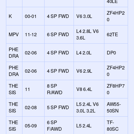
40LE
ZF4HP2
K
00-01
4 SP FWD
V6 3.0L
0
L4 2.8L V6
MPV
11-12
6 SP FWD
62TE
3.6L
PHE
02-06
4 SP FWD
L4 2.0L
DP0
DRA
PHE
ZF4HP2
02-06
4 SP FWD
V6 2.9L
DRA
0
THE
8 SP
ZF8HP7
11
V8 6.4L
SIS
R/AWD
0
THE
L5 2.4L V6
AW55-
02-08
5 SP FWD
SIS
3.0L 3.2L
50SN
THE
6 SP
TF-
05-09
L5 2.4L
SIS
F/AWD
80SC