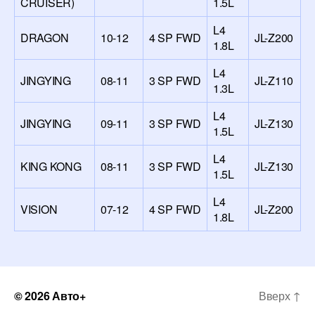
CRUISER)
1.5L
L4
DRAGON
10-12
4 SP FWD
JL-Z200
1.8L
L4
JINGYING
08-11
3 SP FWD
JL-Z110
1.3L
L4
JINGYING
09-11
3 SP FWD
JL-Z130
1.5L
L4
KING KONG
08-11
3 SP FWD
JL-Z130
1.5L
L4
VISION
07-12
4 SP FWD
JL-Z200
1.8L
© 2026
Авто+
Вверх
↑