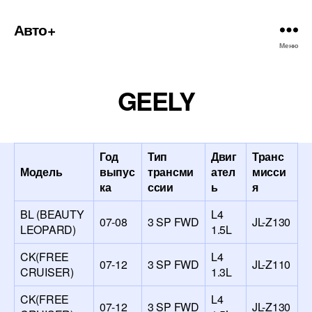
Авто+
Меню
GEELY
Год
Тип
Двиг
Транс
Модель
выпус
трансми
ател
мисси
ка
ссии
ь
я
BL (BEAUTY
L4
07-08
3 SP FWD
JL-Z130
LEOPARD)
1.5L
CK(FREE
L4
07-12
3 SP FWD
JL-Z110
CRUISER)
1.3L
CK(FREE
L4
07-12
3 SP FWD
JL-Z130